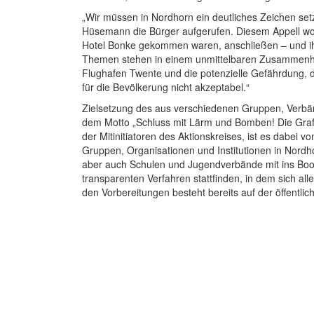
„Wir müssen in Nordhorn ein deutliches Zeichen se
Hüsemann die Bürger aufgerufen. Diesem Appell wol
Hotel Bonke gekommen waren, anschließen – und ih
Themen stehen in einem unmittelbaren Zusammenha
Flughafen Twente und die potenzielle Gefährdung, d
für die Bevölkerung nicht akzeptabel.“
Zielsetzung des aus verschiedenen Gruppen, Verbänd
dem Motto „Schluss mit Lärm und Bomben! Die Grafs
der Mitinitiatoren des Aktionskreises, ist es dabei 
Gruppen, Organisationen und Institutionen in Nordho
aber auch Schulen und Jugendverbände mit ins Boot
transparenten Verfahren stattfinden, in dem sich al
den Vorbereitungen besteht bereits auf der öffentl