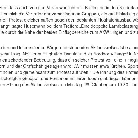
tzen, dass auch von den Verantwortlichen in Berlin und in den Nieder
lten sich die Vertreter der verschiedenen Gruppen, die auf Einladung
ren Protest gleichermaßen gegen den geplanten Flughafenausbau wie
ng“, sagte Hüsemann bei dem Treffen: „Eine doppelte Lärmbelastung
ie durch die Nähe der beiden Einflugbereiche zum AKW Lingen und zur
en und interessierten Bürgern bestehenden Aktionskreises ist es, noch
chaft sagt Nein zum Flughafen Twente und zu Nordhorn-Range“ in Nord
von entscheidender Bedeutung, dass ein solcher Protest von einem mögli
rn und der Grafschaft getragen wird: „Wir müssen etwa Kirchen, Sportv
 holen und gemeinsam zum Protest aufrufen.“ Die Planung des Proteste
le beteiligten Gruppen und Personen mit ihren Ideen einbringen können.
ichen Sitzung des Aktionskreises am Montag, 26. Oktober, um 19.30 Uh