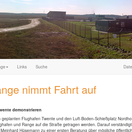
nge
Links
Suche
Date
ange nimmt Fahrt auf
Twente demonstrieren
n geplanten Flughafen Twente und den Luft-Boden-Schießplatz Nordhor
ughafen und Range auf die Straße getragen werden. Darauf verständigt
r Meinhard Hüsemann zu einer ersten Beratung über mögliche öffent