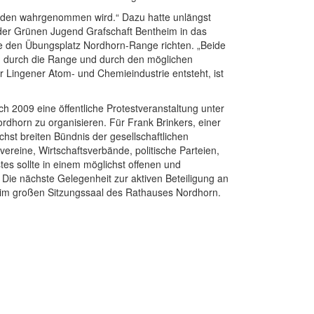
landen wahrgenommen wird.“ Dazu hatte unlängst
 der Grünen Jugend Grafschaft Bentheim in das
 den Übungsplatz Nordhorn-Range richten. „Beide
 durch die Range und durch den möglichen
 Lingener Atom- und Chemieindustrie entsteht, ist
 2009 eine öffentliche Protestveranstaltung unter
horn zu organisieren. Für Frank Brinkers, einer
chst breiten Bündnis der gesellschaftlichen
ereine, Wirtschaftsverbände, politische Parteien,
s sollte in einem möglichst offenen und
 Die nächste Gelegenheit zur aktiven Beteiligung an
r im großen Sitzungssaal des Rathauses Nordhorn.