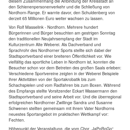
diesem Zusammenhang die Anbindung der Kreisstadt an
den Schienenpersonenverkehr und die Schließung von
Nordhorn-Range. Er warnte davor, den Schuldenberg von
derzeit 65 Millionen Euro weiter wachsen zu lassen.
Von Rolf Masselink - Nordhorn. Mehrere hundert
Bürgerinnen und Bürger besuchten am gestrigen Sonntag
den traditionellen Neujahrsempfang der Stadt im
Kulturzentrum Alte Weberei. Als Dachverband und
Sprachrohr des Nordhorner Sports stellte sich dabei der
Stadtsportverband einer breiteren Öffentlichkeit vor. Wie
vielfältig das sportliche Leben in Nordhorn ist, konnten die
Besucher schon vor dem Betreten des großen Saals erleben:
Verschiedene Sportvereine zeigten in der Weberei Beispiele
ihrer Aktivitäten von der Sportakrobatik bis zum
Schachspielen und vom Radfahren bis zum Boxen. Während
des Empfangs stellte Vorsitzender Eckart Wassermann den
Stadtsportverband und seine Arbeit vor. Und die überregional
erfolgreichen Nordhorner Zwillinge Sandra und Susanne
Schwenen stellten gemeinsam mit ihrem Vater Nordhorns
neuestes Sportangebot im praktischen Wettkampf vor:
Fechten.
Höhepunkt der Veranstaltung, die vom Chor „JaPoRoGo“