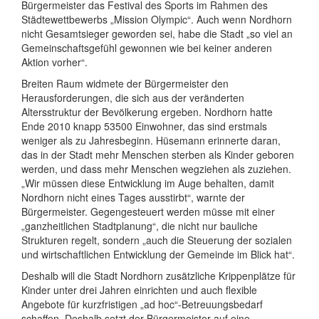
Bürgermeister das Festival des Sports im Rahmen des
Städtewettbewerbs „Mission Olympic“. Auch wenn Nordhorn
nicht Gesamtsieger geworden sei, habe die Stadt „so viel an
Gemeinschaftsgefühl gewonnen wie bei keiner anderen
Aktion vorher“.
Breiten Raum widmete der Bürgermeister den
Herausforderungen, die sich aus der veränderten
Altersstruktur der Bevölkerung ergeben. Nordhorn hatte
Ende 2010 knapp 53500 Einwohner, das sind erstmals
weniger als zu Jahresbeginn. Hüsemann erinnerte daran,
das in der Stadt mehr Menschen sterben als Kinder geboren
werden, und dass mehr Menschen wegziehen als zuziehen.
„Wir müssen diese Entwicklung im Auge behalten, damit
Nordhorn nicht eines Tages ausstirbt“, warnte der
Bürgermeister. Gegengesteuert werden müsse mit einer
„ganzheitlichen Stadtplanung“, die nicht nur bauliche
Strukturen regelt, sondern „auch die Steuerung der sozialen
und wirtschaftlichen Entwicklung der Gemeinde im Blick hat“.
Deshalb will die Stadt Nordhorn zusätzliche Krippenplätze für
Kinder unter drei Jahren einrichten und auch flexible
Angebote für kurzfristigen „ad hoc“-Betreuungsbedarf
schaffen. Deshalb setzt der Bürgermeister auf eine