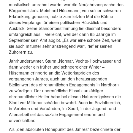
musikalisch umrahmt wurde, war die Neujahrsansprache des
Bürgermeisters. Meinhard Hüsemann, von seiner schweren
Erkrankung genesen, nutzte zum letzten Mal die Bühne
dieses Empfangs für einen politischen Rückblick und
Ausblick. Seine Standortbestimmung fiel diesmal besonders
umfangreich aus – vielleicht, weil der dann 65-Jährige im
September sein Amt abgibt. „Es war eine schöne Zeit, wenn
sie auch mitunter sehr anstrengend war“, rief er seinen
Zuhörern zu.
Jahrhundertwinter, Sturm „Norina“, Vechte-Hochwasser und
dann wieder ein früher und schneereicher Winter –
Hüsemann erinnerte an die Wetterkapriolen des
vergangenen Jahres, auch um den herausragenden
Stellenwert des ehrenamtlichen Engagements in Nordhorn
zu würdigen. Der unermüdliche Einsatz unzähliger
ehrenamtlicher Helfer habe bei diesen Naturereignissen die
Stadt vor Millionenschäden bewahrt. Auch im Sozialbereich,
in Vereinen und Verbänden, im Sport, in der Jugend- und
Altenarbeit sei das soziale Engagement enorm und
unverzichtbar.
Als „den absoluten Höhepunkt des Jahres“ bezeichnete der