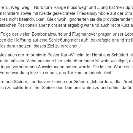
u hören: „Weg, weg – Nordhorn-Range muss weg“ und „Jung hat ‘nen Sp
nschildern sowie mit Kreide gezeichnete Friedenssymbole auf der Str
ores nicht beeindrucken. Gleichwohl ignorierten sie die provozierenden
tzlichen Positionen aber nicht sehr ergiebig war und auch recht kurz au
in Folge der vielen Bombenabwürfe und Flugmanöver prägen unser Le
 die Hoffnung auf eine Schließung nicht auf“, bekräftigte er und stellte
les daran setzen, dieses Ziel zu erreichen.“
es auch der reformierte Pastor Karl-Wilhelm ter Horst aus Schüttorf hin
ute müssten Zehntausende hier sein. Aber ihnen ist wohl wichtiger, di
n Lingen verheerende Auswirkungen haben werde. Die letzten Worte sei
Ferne war Jung kurz zu sehen, ans Tor kam er jedoch nicht.
Dorothea Steiner, Landesvorsitzende der Grünen. „Ich fordere, die Lä
 zu schließen“, rief Steiner den Demonstranten zu und erhielt dafür