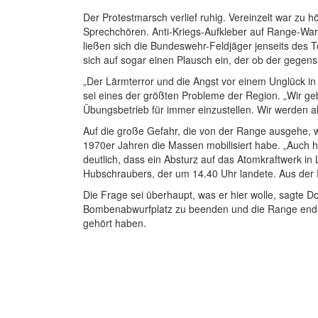
Der Protestmarsch verlief ruhig. Vereinzelt war z
Sprechchören. Anti-Kriegs-Aufkleber auf Range-War
ließen sich die Bundeswehr-Feldjäger jenseits des T
sich auf sogar einen Plausch ein, der ob der gegensä
„Der Lärmterror und die Angst vor einem Unglück 
sei eines der größten Probleme der Region. „Wir geben
Übungsbetrieb für immer einzustellen. Wir werden al
Auf die große Gefahr, die von der Range ausgehe, wi
1970er Jahren die Massen mobilisiert habe. „Auch he
deutlich, dass ein Absturz auf das Atomkraftwerk i
Hubschraubers, der um 14.40 Uhr landete. Aus der 
Die Frage sei überhaupt, was er hier wolle, sagte 
Bombenabwurfplatz zu beenden und die Range endlich
gehört haben.