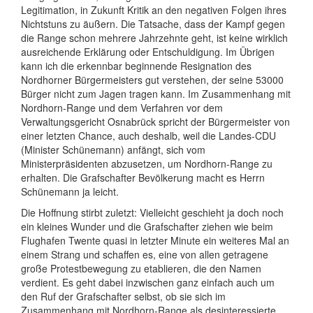
Legitimation, in Zukunft Kritik an den negativen Folgen ihres
Nichtstuns zu äußern. Die Tatsache, dass der Kampf gegen
die Range schon mehrere Jahrzehnte geht, ist keine wirklich
ausreichende Erklärung oder Entschuldigung. Im Übrigen
kann ich die erkennbar beginnende Resignation des
Nordhorner Bürgermeisters gut verstehen, der seine 53000
Bürger nicht zum Jagen tragen kann. Im Zusammenhang mit
Nordhorn-Range und dem Verfahren vor dem
Verwaltungsgericht Osnabrück spricht der Bürgermeister von
einer letzten Chance, auch deshalb, weil die Landes-CDU
(Minister Schünemann) anfängt, sich vom
Ministerpräsidenten abzusetzen, um Nordhorn-Range zu
erhalten. Die Grafschafter Bevölkerung macht es Herrn
Schünemann ja leicht.
Die Hoffnung stirbt zuletzt: Vielleicht geschieht ja doch noch
ein kleines Wunder und die Grafschafter ziehen wie beim
Flughafen Twente quasi in letzter Minute ein weiteres Mal an
einem Strang und schaffen es, eine von allen getragene
große Protestbewegung zu etablieren, die den Namen
verdient. Es geht dabei inzwischen ganz einfach auch um
den Ruf der Grafschafter selbst, ob sie sich im
Zusammenhang mit Nordhorn-Range als desinteressierte,