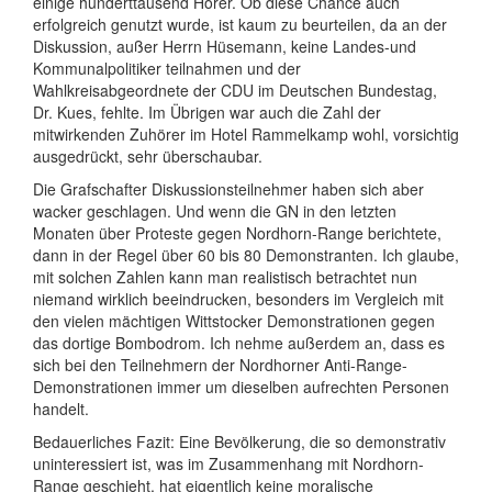
einige hunderttausend Hörer. Ob diese Chance auch
erfolgreich genutzt wurde, ist kaum zu beurteilen, da an der
Diskussion, außer Herrn Hüsemann, keine Landes-und
Kommunalpolitiker teilnahmen und der
Wahlkreisabgeordnete der CDU im Deutschen Bundestag,
Dr. Kues, fehlte. Im Übrigen war auch die Zahl der
mitwirkenden Zuhörer im Hotel Rammelkamp wohl, vorsichtig
ausgedrückt, sehr überschaubar.
Die Grafschafter Diskussionsteilnehmer haben sich aber
wacker geschlagen. Und wenn die GN in den letzten
Monaten über Proteste gegen Nordhorn-Range berichtete,
dann in der Regel über 60 bis 80 Demonstranten. Ich glaube,
mit solchen Zahlen kann man realistisch betrachtet nun
niemand wirklich beeindrucken, besonders im Vergleich mit
den vielen mächtigen Wittstocker Demonstrationen gegen
das dortige Bombodrom. Ich nehme außerdem an, dass es
sich bei den Teilnehmern der Nordhorner Anti-Range-
Demonstrationen immer um dieselben aufrechten Personen
handelt.
Bedauerliches Fazit: Eine Bevölkerung, die so demonstrativ
uninteressiert ist, was im Zusammenhang mit Nordhorn-
Range geschieht, hat eigentlich keine moralische