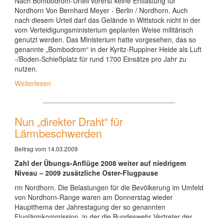
Nach Bombodrom-Urteil vorerst keine Entlastung für
Nordhorn Von Bernhard Meyer - Berlin / Nordhorn. Auch
nach diesem Urteil darf das Gelände in Wittstock nicht in der
vom Verteidigungsministerium geplanten Weise militärisch
genutzt werden. Das Ministerium hatte vorgesehen, das so
genannte „Bombodrom“ in der Kyritz-Ruppiner Heide als Luft
-/Boden-Schießplatz für rund 1700 Einsätze pro Jahr zu
nutzen.
Weiterlesen
Nun „direkter Draht“ für
Lärmbeschwerden
Beitrag vom 14.03.2009
Zahl der Übungs-Anflüge 2008 weiter auf niedrigem
Niveau – 2009 zusätzliche Oster-Flugpause
rm Nordhorn. Die Belastungen für die Bevölkerung im Umfeld
von Nordhorn-Range waren am Donnerstag wieder
Hauptthema der Jahrestagung der so genannten
Fluglärmkommission, in der die Bundeswehr Vertreter der