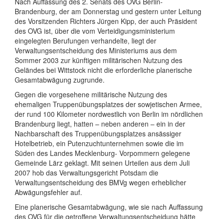
Nach Auffassung des 2. Senats des OVG Berlin-
Brandenburg, der am Donnerstag und gestern unter Leitung
des Vorsitzenden Richters Jürgen Kipp, der auch Präsident
des OVG ist, über die vom Verteidigungsministerium
eingelegten Berufungen verhandelte, liegt der
Verwaltungsentscheidung des Ministeriums aus dem
Sommer 2003 zur künftigen militärischen Nutzung des
Geländes bei Wittstock nicht die erforderliche planerische
Gesamtabwägung zugrunde.
Gegen die vorgesehene militärische Nutzung des
ehemaligen Truppenübungsplatzes der sowjetischen Armee,
der rund 100 Kilometer nordwestlich von Berlin im nördlichen
Brandenburg liegt, hatten – neben anderen – ein in der
Nachbarschaft des Truppenübungsplatzes ansässiger
Hotelbetrieb, ein Putenzuchtunternehmen sowie die im
Süden des Landes Mecklenburg- Vorpommern gelegene
Gemeinde Lärz geklagt. Mit seinen Urteilen aus dem Juli
2007 hob das Verwaltungsgericht Potsdam die
Verwaltungsentscheidung des BMVg wegen erheblicher
Abwägungsfehler auf.
Eine planerische Gesamtabwägung, wie sie nach Auffassung
des OVG für die getroffene Verwaltungsentscheidung hätte