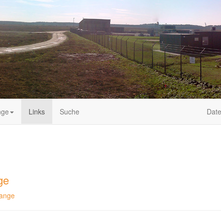
nge
Links
Suche
Date
ge
Range