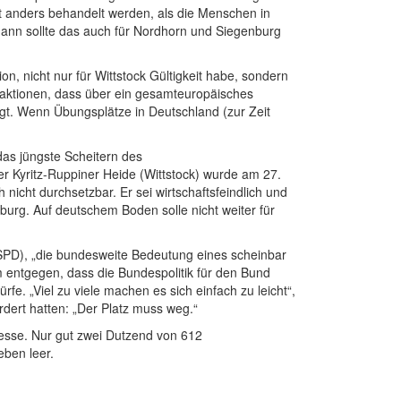
t anders behandelt werden, als die Menschen in
 dann sollte das auch für Nordhorn und Siegenburg
, nicht nur für Wittstock Gültigkeit habe, sondern
raktionen, dass über ein gesamteuropäisches
t. Wenn Übungsplätze in Deutschland (zur Zeit
das jüngste Scheitern des
r Kyritz-Ruppiner Heide (Wittstock) wurde am 27.
 nicht durchsetzbar. Er sei wirtschaftsfeindlich und
urg. Auf deutschem Boden solle nicht weiter für
(SPD), „die bundesweite Bedeutung eines scheinbar
m entgegen, dass die Bundespolitik für den Bund
e. „Viel zu viele machen es sich einfach zu leicht“,
rdert hatten: „Der Platz muss weg.“
eresse. Nur gut zwei Dutzend von 612
eben leer.