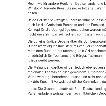
Recht wie für andere Regionen Deutschlands, und i
Wittstock“, forderte Kues. Steinecke folgerte: „We
gelten.“
Beide Politiker bekräftigten übereinstimmend, dass
auch für die Grafschaft Bentheim und das Emsland. 
Konzept für die Übungsflüge gesprochen werden müs
noch) unverzichtbar sein sollten, so müssten auch di
Die gut einstündige Debatte über die Bombenabwurfpl
Bundesverteidigungsministeriums vor Gericht debatt
März dem Bund erneut untersagt (die GN berichteten).
unverträglich für Tourismus und Bürger. Tackmann f
Kriege geübt werden.
Die Meinungen darüber gingen jedoch ebenso ausein
regionalen Themas deutlich geworden“. Er forderte 
Verantwortung übernehmen müsse und nicht nach dem S
erklärte Kues mit Verweis auf etliche Kanzlerkandid
Indes: Die Gesamtthematik stieß bei Deutschlands ge
Parlamentariern wohnten der nachmittäglichen Debatt