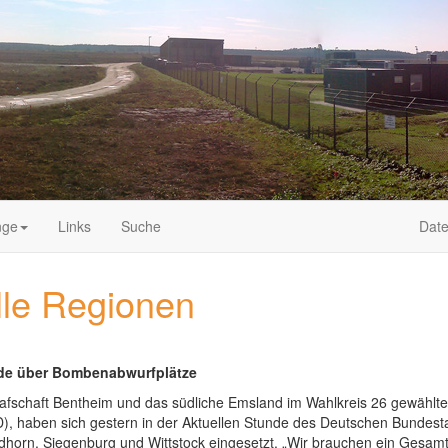
nge
Links
Suche
Date
lle Regionen
unde über Bombenabwurfplätze
e Grafschaft Bentheim und das südliche Emsland im Wahlkreis 26 gewä
, haben sich gestern in der Aktuellen Stunde des Deutschen Bundesta
orn, Siegenburg und Wittstock eingesetzt. „Wir brauchen ein Gesamtko