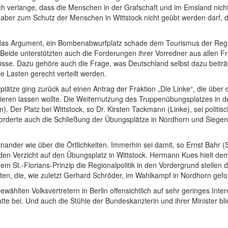
ch verlange, dass die Menschen in der Grafschaft und im Emsland nich
nn aber zum Schutz der Menschen in Wittstock nicht geübt werden darf,
 das Argument, ein Bombenabwurfplatz schade dem Tourismus der Region
Beide unterstützten auch die Forderungen ihrer Vorredner aus allen F
se. Dazu gehöre auch die Frage, was Deutschland selbst dazu beiträg
e Lasten gerecht verteilt werden.
ätze ging zurück auf einen Antrag der Fraktion „Die Linke“, die über 
ieren lassen wollte. Die Weiternutzung des Truppenübungsplatzes in de
 Der Platz bei Wittstock, so Dr. Kirsten Tackmann (Linke), sei politisch
orderte auch die Schließung der Übungsplätze in Nordhorn und Siegenb
ander wie über die Örtlichkeiten. Immerhin sei damit, so Ernst Bahr 
den Verzicht auf den Übungsplatz in Wittstock. Hermann Kues hielt de
t.-Florians-Prinzip die Regionalpolitik in den Vordergrund stellen dürf
aten, die, wie zuletzt Gerhard Schröder, im Wahlkampf in Nordhorn gefo
wählten Volksvertretern in Berlin offensichtlich auf sehr geringes Int
e bei. Und auch die Stühle der Bundeskanzlerin und ihrer Minister bli