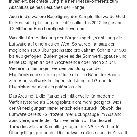
investiert, berichtete Jung in einer Pressekonferenz zum
Abschluss seines Besuches der Range.
Auch in die weitere Beseitigung der Kampfmittel werde Geld
fließen, kündigte Jung an: Dafür sollen bis 2012 insgesamt
12 Millionen Euro bereitgestellt werden.
Was die Lärmentlastung der Bürger angeht, sieht Jung die
Luftwaffe auf einem guten Weg. So würden anstatt der
möglichen 1600 Übungseinsätze pro Jahr im Schnitt nur 500
bis 800 geflogen. Zudem gebe es die Sommerflugpause und
keine Übungen an den Wochenende oder nach 22 Uhr.
Weitere Entlastungen werden laut Jung von der
Fluglärmkommission zu prüfen sein. Die Nähe der Range
zum Atomkraftwerk in Lingen stuft Jung auf Grund der
Flugsicherung nicht als gefährlich ein.
Das Argument, die Range sei mittlerweile für moderne
Waffensysteme als Übungsplatz nicht mehr geeignet, wies
der Verteidigungsminister entschieden zurück. Obwohl die
Luftwaffe bereits 75 Prozent ihrer Übungsflüge im Ausland
absolviere, werde der Platz weiterhin von Bundeswehr-
Tornados wie von Kampfflugzeugen der NATO-Partner für
Übungsflüge gebraucht. Die Luftwaffe müsse auch in Zukunft