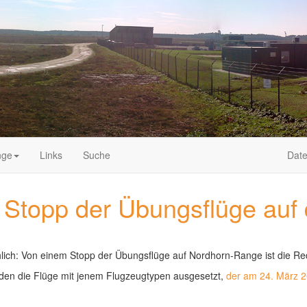
nge
Links
Suche
Date
r Stopp der Übungsflüge auf
hlich: Von einem Stopp der Übungsflüge auf Nordhorn-Range ist die Re
erden die Flüge mit jenem Flugzeugtypen ausgesetzt,
der am 24. März 2