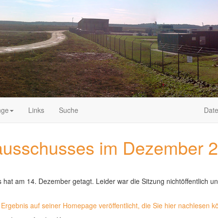
nge
Links
Suche
Date
sausschusses im Dezember 
hat am 14. Dezember getagt. Leider war die Sitzung nichtöffentlich 
rgebnis auf seiner Homepage veröffentlicht, die Sie hier nachlesen k