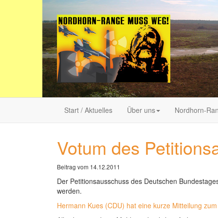
Start / Aktuelles
Über uns
Nordhorn-Ra
Votum des Petition
Beitrag vom 14.12.2011
Der Petitionsausschuss des Deutschen Bundestages 
werden.
Hermann Kues (CDU) hat eine kurze Mitteilung zum E