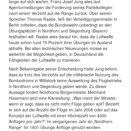
lange auf sich warten. Franz-Josef Jung wies laut
Agenturmeldungen die Forderung seines Parteikollegen
nach einem Verzicht auf die Range zurück. Über seinen
Sprecher Thomas Raabe, ließ der Verteidigungsminister in
Berlin mitteilen, dass die Bundeswehr unbedingt an den
Übungsplätzen in Nordhorn und Siegenburg (Bayern)
festhalten will. Raabe wies darauf hin, dass die Luftwaffe
heute schon rund 75 Prozent ihrer Übungen im Ausland
abhalte. Bei allen technischen Neuerungen müsse es
weiterhin die Möglichkeit geben, in Deutschland die
Fähigkeiten der Luftwaffe zu trainieren.
Nach Bekanntgabe seiner Entscheidung hatte Jung betont,
dass es trotz des Verzichts auf die militärische Nutzung des
Bombodroms in Wittstock keine Ausweitung des Flugbetriebs
in Nordhorn und Siegenburg geben werde. Zu dieser
Aussage fordert Nordhorns Bürgermeister Meinhard
Hüsemann jetzt eine Klarstellung. „Was meint der Minister,
wenn er sagt, dass es nicht mehr Flüge geben soll? Bezieht
er sich auf die Anzahl der Flüge im Jahr 2008 oder auf das
Konzept der Luftwaffe mit einer Höchstzahl von 4000
Anflügen pro Jahr?“ Im vergangenen Jahr ist „Nordhorn-
Range“ für 1601 Übungs-Anflüge genutzt worden.