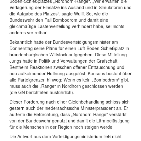
Boden-Schießplatzes „Nordhorn-Range“. „Wir erwarten die
Verlagerung der Einsätze ins Ausland und in Simulatoren und
die Aufgabe des Platzes“, sagte Wulff. So, wie die
Bundeswehr den Fall Bombodrom und damit eine
gleichmäßige Lastenverteilung verhindert habe, sei nichts
anderes vertretbar.
Bekanntlich hatte der Bundesverteidigungsminister am
Donnerstag seine Pläne für einen Luft-Boden-Schießplatz in
brandenburgischen Wittstock aufgegeben. Diese Mitteilung
Jungs hatte in Politik und Verwaltungen der Grafschaft
Bentheim Reaktionen zwischen offener Enttäuschung und
neu aufkeimender Hoffnung ausgelöst. Konsens besteht über
alle Parteigrenzen hinweg: Wenn es kein „Bombodrom“ gibt,
muss auch die „Range“ in Nordhorn geschlossen werden
(die GN berichteten ausführlich).
Dieser Forderung nach einer Gleichbehandlung schloss sich
gestern auch der niedersächsische Ministerpräsident an. Er
äußerte die Befürchtung, dass „Nordhorn-Range“ verstärkt
von der Bundeswehr genutzt und damit die Lärmbelästigung
für die Menschen in der Region noch steigen werde.
Die Antwort aus dem Verteidigungsministerium ließ nicht