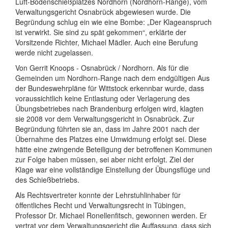
Luft-Bodenschießplatzes Nordhorn (Nordhorn-Range), vom
Verwaltungsgericht Osnabrück abgewiesen wurde. Die
Begründung schlug ein wie eine Bombe: „Der Klageanspruch
ist verwirkt. Sie sind zu spät gekommen“, erklärte der
Vorsitzende Richter, Michael Mädler. Auch eine Berufung
werde nicht zugelassen.
Von Gerrit Knoops - Osnabrück / Nordhorn. Als für die
Gemeinden um Nordhorn-Range nach dem endgültigen Aus
der Bundeswehrpläne für Wittstock erkennbar wurde, dass
voraussichtlich keine Entlastung oder Verlagerung des
Übungsbetriebes nach Brandenburg erfolgen wird, klagten
sie 2008 vor dem Verwaltungsgericht in Osnabrück. Zur
Begründung führten sie an, dass im Jahre 2001 nach der
Übernahme des Platzes eine Umwidmung erfolgt sei. Diese
hätte eine zwingende Beteiligung der betroffenen Kommunen
zur Folge haben müssen, sei aber nicht erfolgt. Ziel der
Klage war eine vollständige Einstellung der Übungsflüge und
des Schießbetriebs.
Als Rechtsvertreter konnte der Lehrstuhlinhaber für
öffentliches Recht und Verwaltungsrecht in Tübingen,
Professor Dr. Michael Ronellenfitsch, gewonnen werden. Er
vertrat vor dem Verwaltungsgericht die Auffassung, dass sich