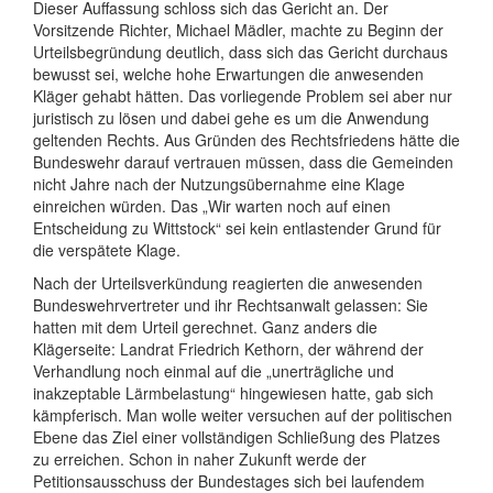
Dieser Auffassung schloss sich das Gericht an. Der
Vorsitzende Richter, Michael Mädler, machte zu Beginn der
Urteilsbegründung deutlich, dass sich das Gericht durchaus
bewusst sei, welche hohe Erwartungen die anwesenden
Kläger gehabt hätten. Das vorliegende Problem sei aber nur
juristisch zu lösen und dabei gehe es um die Anwendung
geltenden Rechts. Aus Gründen des Rechtsfriedens hätte die
Bundeswehr darauf vertrauen müssen, dass die Gemeinden
nicht Jahre nach der Nutzungsübernahme eine Klage
einreichen würden. Das „Wir warten noch auf einen
Entscheidung zu Wittstock“ sei kein entlastender Grund für
die verspätete Klage.
Nach der Urteilsverkündung reagierten die anwesenden
Bundeswehrvertreter und ihr Rechtsanwalt gelassen: Sie
hatten mit dem Urteil gerechnet. Ganz anders die
Klägerseite: Landrat Friedrich Kethorn, der während der
Verhandlung noch einmal auf die „unerträgliche und
inakzeptable Lärmbelastung“ hingewiesen hatte, gab sich
kämpferisch. Man wolle weiter versuchen auf der politischen
Ebene das Ziel einer vollständigen Schließung des Platzes
zu erreichen. Schon in naher Zukunft werde der
Petitionsausschuss der Bundestages sich bei laufendem