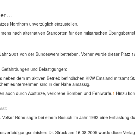
eßen…
tzes Nordhorn unverzüglich einzustellen.
hmens nach alternativen Standorten für den militärischen Übungsbetrie
Jahr 2001 von der Bundeswehr betrieben. Vorher wurde dieser Platz 194
für Gefährdungen und Belästigungen:
 es neben dem im aktiven Betrieb befindlichen KKW Emsland mitsamt S
 Chemieunternehmen sind in der Nähe ansässig.
n auch durch Abstürze, verlorene Bomben und Fehlwürfe.
1
Hinzu kom
sst:
. Volker Rühe sagte bei einem Besuch im Jahr 1993 eine Entlastung du
sverteidigungsministers Dr. Struck am 16.08.2005 wurde diese Verlag