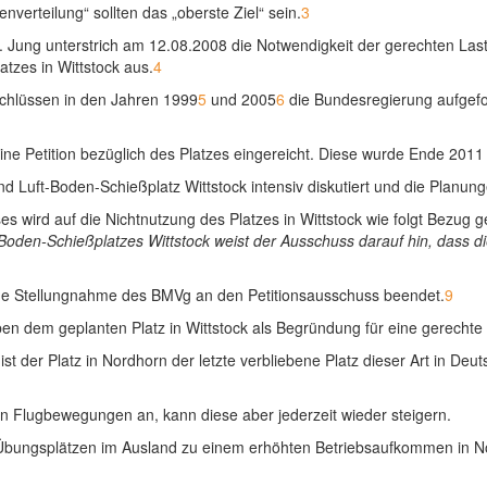
nverteilung“ sollten das „oberste Ziel“ sein.
3
 Jung unterstrich am 12.08.2008 die Notwendigkeit der gerechten Last
atzes in Wittstock aus.
4
chlüssen in den Jahren 1999
5
und 2005
6
die Bundesregierung aufgefo
e Petition bezüglich des Platzes eingereicht. Diese wurde Ende 2011
 Luft-Boden-Schießplatz Wittstock intensiv diskutiert und die Planung
s wird auf die Nichtnutzung des Platzes in Wittstock wie folgt Bezug
B
oden-
S
chießplatz
es
Wittstock
weist der Ausschuss darauf hin, dass d
ne Stellungnahme des BMVg an den Petitionsausschuss beendet.
9
n dem geplanten Platz in Wittstock als Begründung für eine gerechte 
t der Platz in Nordhorn der letzte verbliebene Platz dieser Art in Deuts
 Flugbewegungen an, kann diese aber jederzeit wieder steigern.
 Übungsplätzen im Ausland zu einem erhöhten Betriebsaufkommen in No