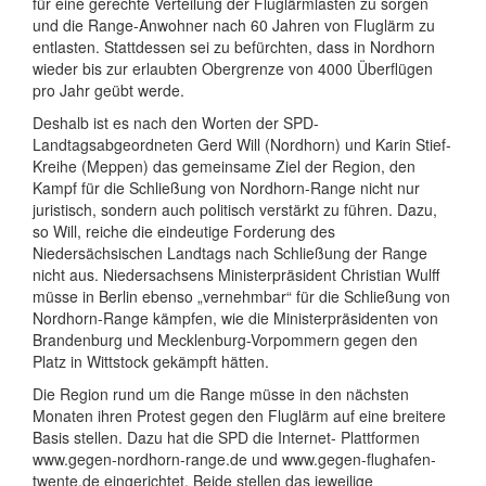
für eine gerechte Verteilung der Fluglärmlasten zu sorgen
und die Range-Anwohner nach 60 Jahren von Fluglärm zu
entlasten. Stattdessen sei zu befürchten, dass in Nordhorn
wieder bis zur erlaubten Obergrenze von 4000 Überflügen
pro Jahr geübt werde.
Deshalb ist es nach den Worten der SPD-
Landtagsabgeordneten Gerd Will (Nordhorn) und Karin Stief-
Kreihe (Meppen) das gemeinsame Ziel der Region, den
Kampf für die Schließung von Nordhorn-Range nicht nur
juristisch, sondern auch politisch verstärkt zu führen. Dazu,
so Will, reiche die eindeutige Forderung des
Niedersächsischen Landtags nach Schließung der Range
nicht aus. Niedersachsens Ministerpräsident Christian Wulff
müsse in Berlin ebenso „vernehmbar“ für die Schließung von
Nordhorn-Range kämpfen, wie die Ministerpräsidenten von
Brandenburg und Mecklenburg-Vorpommern gegen den
Platz in Wittstock gekämpft hätten.
Die Region rund um die Range müsse in den nächsten
Monaten ihren Protest gegen den Fluglärm auf eine breitere
Basis stellen. Dazu hat die SPD die Internet- Plattformen
www.gegen-nordhorn-range.de und www.gegen-flughafen-
twente.de eingerichtet. Beide stellen das jeweilige