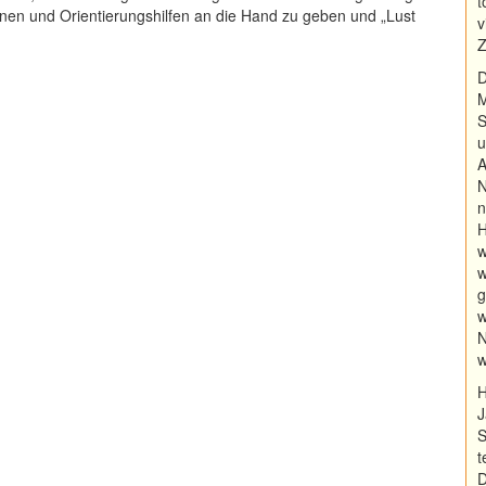
t
ionen und Orientierungshilfen an die Hand zu geben und „Lust
v
Z
D
M
S
u
A
N
n
H
w
w
g
w
N
w
H
J
S
t
D