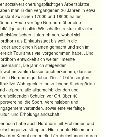
er sozialversicherungspflichtigen Arbeitsplätze
aben man in den vergangenen 20 Jahren in etwa
onstant zwischen 17000 und 18000 halten
önnen. Heute verfüge Nordhorn über eine
ielfältige und solide Wirtschaftsstruktur mit vielen
ittelständischen Unternehmen, wobei sich
ordhorn als Einkaufsstadt bis weit in die
iederlande einen Namen gemacht und sich im
ereich Tourismus viel vorgenommen habe. „Und
ordhorn entwickelt sich weiter“, meinte
üsemann: „Die jährlich steigenden
inwohnerzahlen lassen auch erkennen, dass es
ich in Nordhorn gut leben lässt.“ Dafür sorgten
ttraktive Wohngebiete, ausreichend Kindergärten
nd -krippen, alle allgemeinbildenden und
erufsbildenden Schulen vor Ort, über 40
portvereine, die Sport, Vereinsleben und
ngagement verbinden, sowie eine vielfältige
ultur- und Erholungslandschaft.
ennoch habe auch Nordhorn mit Problemen und
elastungen zu kämpfen. Hier nannte Hüsemann
twa den Kampf gegen die Lärmbelastungen durch