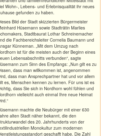
oleranten und familienfreundlichen Mittelstadt mit
iel Wohn-, Lebens- und Erlebnisqualität ihr neues
uhause gefunden zu haben.
ieses Bild der Stadt skizzierten Bürgermeister
einhard Hüsemann sowie Stadträtin Marlies
chomakers, Stadtbaurat Lothar Schreinemacher
nd die Fachbereichsleiter Cornelia Baumann und
nsgar Künneman. „Mit dem Umzug nach
ordhorn ist für die meisten auch der Beginn eines
euen Lebensabschnitts verbunden“, sagte
üsemann zum Sinn des Empfangs: „Nun gilt es zu
issen, dass man willkommen ist, angenommen
ird, dass man Ansprechpartner hat und vor allem
ilt es, Menschen kennen zu lernen. Für uns ist es
ichtig, dass Sie sich in Nordhorn wohl fühlen und
ordhorn vielleicht auch einmal Ihre neue Heimat
ird.“
üsemann machte die Neubürger mit einer 630
ahre alten Stadt näher bekannt, die den
trukturwandel des 20. Jahrhunderts von der
extilindustriellen Monokultur zum modernen
ienstleistungsstandort geschafft habe. Die Zahl