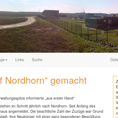
nge
Links
Suche
Date
f Nordhorn“ gemacht
Z
E
a
S
altungsspitze informierte „aus erster Hand“
V
ehen im Schnitt jährlich nach Nordhorn. Seit Anfang des
b
haus angemeldet. Die beachtliche Zahl der Zuzüge war Grund
n
sstadt, ihre Neubürger mit einer ganz besonderen Begrüßung