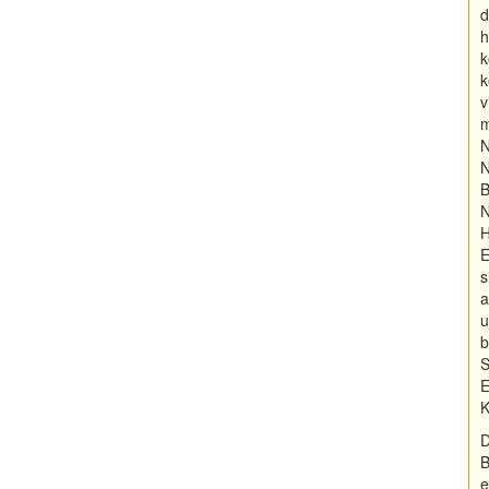
d
h
k
k
v
m
N
N
B
N
H
E
s
a
u
b
S
E
K
D
B
e