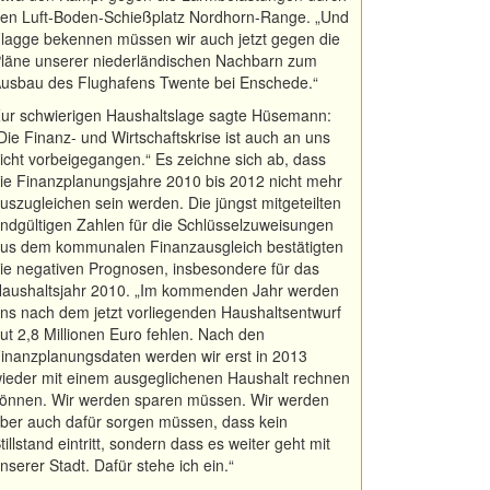
en Luft-Boden-Schießplatz Nordhorn-Range. „Und
lagge bekennen müssen wir auch jetzt gegen die
läne unserer niederländischen Nachbarn zum
usbau des Flughafens Twente bei Enschede.“
ur schwierigen Haushaltslage sagte Hüsemann:
Die Finanz- und Wirtschaftskrise ist auch an uns
icht vorbeigegangen.“ Es zeichne sich ab, dass
ie Finanzplanungsjahre 2010 bis 2012 nicht mehr
uszugleichen sein werden. Die jüngst mitgeteilten
ndgültigen Zahlen für die Schlüsselzuweisungen
us dem kommunalen Finanzausgleich bestätigten
ie negativen Prognosen, insbesondere für das
aushaltsjahr 2010. „Im kommenden Jahr werden
ns nach dem jetzt vorliegenden Haushaltsentwurf
ut 2,8 Millionen Euro fehlen. Nach den
inanzplanungsdaten werden wir erst in 2013
ieder mit einem ausgeglichenen Haushalt rechnen
önnen. Wir werden sparen müssen. Wir werden
ber auch dafür sorgen müssen, dass kein
tillstand eintritt, sondern dass es weiter geht mit
nserer Stadt. Dafür stehe ich ein.“