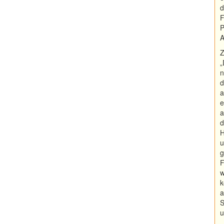
d
F
P
A
Z
„
n
d
a
e
a
d
H
u
g
F
w
k
a
S
u