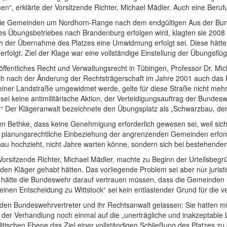
en“, erklärte der Vorsitzende Richter, Michael Mädler. Auch eine Beru
r die Gemeinden um Nordhorn-Range nach dem endgültigen Aus der Bun
des Übungsbetriebes nach Brandenburg erfolgen wird, klagten sie 2008
h der Übernahme des Platzes eine Umwidmung erfolgt sei. Diese hätte 
folgt. Ziel der Klage war eine vollständige Einstellung der Übungsflü
 öffentliches Recht und Verwaltungsrecht in Tübingen, Professor Dr. Mi
ich nach der Änderung der Rechtsträgerschaft im Jahre 2001 auch das
iner Landstraße umgewidmet werde, gelte für diese Straße nicht mehr
ei keine antimilitärische Aktion, der Verteidigungsauftrag der Bundeswe
t.“ Der Klägeranwalt bezeichnete den Übungsplatz als „Schwarzbau, der
 Bethke, dass keine Genehmigung erforderlich gewesen sei, weil sich 
e planungsrechtliche Einbeziehung der angrenzenden Gemeinden erfor
u hochzieht, nicht Jahre warten könne, sondern sich bei bestehenden 
Vorsitzende Richter, Michael Mädler, machte zu Beginn der Urteilsbegr
en Kläger gehabt hätten. Das vorliegende Problem sei aber nur juris
 hätte die Bundeswehr darauf vertrauen müssen, dass die Gemeinden
inen Entscheidung zu Wittstock“ sei kein entlastender Grund für die v
den Bundeswehrvertreter und ihr Rechtsanwalt gelassen: Sie hatten mi
d der Verhandlung noch einmal auf die „unerträgliche und inakzeptable
itischen Ebene das Ziel einer vollständigen Schließung des Platzes zu