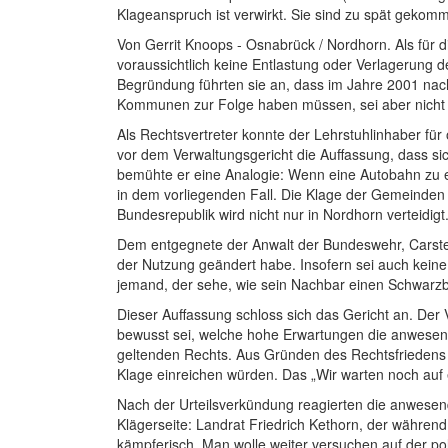
Klageanspruch ist verwirkt. Sie sind zu spät gekomm
Von Gerrit Knoops - Osnabrück / Nordhorn. Als fü
voraussichtlich keine Entlastung oder Verlagerung 
Begründung führten sie an, dass im Jahre 2001 nac
Kommunen zur Folge haben müssen, sei aber nicht er
Als Rechtsvertreter konnte der Lehrstuhlinhaber für
vor dem Verwaltungsgericht die Auffassung, dass s
bemühte er eine Analogie: Wenn eine Autobahn zu e
in dem vorliegenden Fall. Die Klage der Gemeinden s
Bundesrepublik wird nicht nur in Nordhorn verteidig
Dem entgegnete der Anwalt der Bundeswehr, Carsten
der Nutzung geändert habe. Insofern sei auch kein
jemand, der sehe, wie sein Nachbar einen Schwarzba
Dieser Auffassung schloss sich das Gericht an. Der 
bewusst sei, welche hohe Erwartungen die anwesend
geltenden Rechts. Aus Gründen des Rechtsfriedens
Klage einreichen würden. Das „Wir warten noch auf e
Nach der Urteilsverkündung reagierten die anwesen
Klägerseite: Landrat Friedrich Kethorn, der währen
kämpferisch. Man wolle weiter versuchen auf der pol