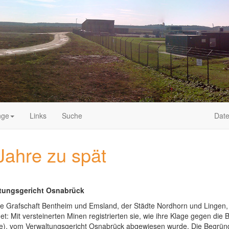
nge
Links
Suche
Date
ahre zu spät
tungsgericht Osnabrück
eise Grafschaft Bentheim und Emsland, der Städte Nordhorn und Linge
 Mit versteinerten Minen registrierten sie, wie ihre Klage gegen die
), vom Verwaltungsgericht Osnabrück abgewiesen wurde. Die Begründ