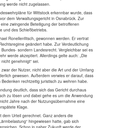
fung werde nicht zugelassen.
deswehrpläne für Wittstock erkennbar wurde, dass
 vor dem Verwaltungsgericht in Osnabrück. Zur
eine zwingende Beteiligung der betroffenen
ge und des Schießbetriebs.
chael Ronellenfitsch, gewonnen werden. Er vertrat
 Rechtsregime geändert habe. Zur Verdeutlichung
 Bundes- sondern Landesrecht. Vergleichbar sei es
hr werde akzeptiert. Allerdings gelte auch: „Die
 nicht genehmigt“ sei.
zwar der Nutzer, nicht aber die Art und der Umfang
derlich gewesen. Außerdem verwies er darauf, dass
Bedenken rechtzeitig juristisch zu wehren habe.
ündung deutlich, dass sich das Gericht durchaus
tisch zu lösen und dabei gehe es um die Anwendung
 nicht Jahre nach der Nutzungsübernahme eine
erspätete Klage.
t dem Urteil gerechnet. Ganz anders die
 Lärmbelastung“ hingewiesen hatte, gab sich
 erreichen. Schon in naher Zukunft werde der